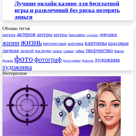
Лучшие онлайн казино для бесплатной
игры и развлечений без риска потерять
деньги
Облако тегов
актеров
актеры
актера
девушки
актёры
биография
горячие
жизнь
жизни
картины
красивые
интересные
картина
творчество
личная
личной
наследие
самые
певца
факты
тайны
фото
фотограф
художник
фильма
фотографии
фэнтези
художника
Интересное