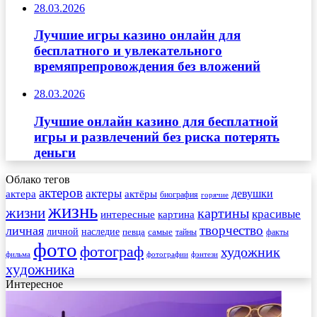
28.03.2026
Лучшие игры казино онлайн для
бесплатного и увлекательного
времяпрепровождения без вложений
28.03.2026
Лучшие онлайн казино для бесплатной
игры и развлечений без риска потерять
деньги
Облако тегов
актеров
актеры
актера
девушки
актёры
биография
горячие
жизнь
жизни
картины
красивые
интересные
картина
творчество
личная
личной
наследие
самые
певца
факты
тайны
фото
фотограф
художник
фильма
фотографии
фэнтези
художника
Интересное