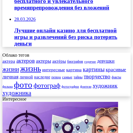
бесплатного и увлекательного
времяпрепровождения без вложений
28.03.2026
Лучшие онлайн казино для бесплатной
игры и развлечений без риска потерять
деньги
Облако тегов
актеров
актеры
актера
девушки
актёры
биография
горячие
жизнь
жизни
картины
красивые
интересные
картина
творчество
личная
личной
наследие
самые
певца
факты
тайны
фото
фотограф
художник
фильма
фотографии
фэнтези
художника
Интересное