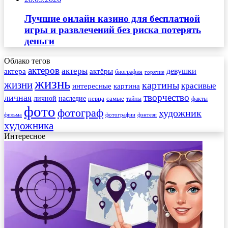
Лучшие онлайн казино для бесплатной
игры и развлечений без риска потерять
деньги
Облако тегов
актеров
актеры
актера
девушки
актёры
биография
горячие
жизнь
жизни
картины
красивые
интересные
картина
творчество
личная
личной
наследие
самые
певца
факты
тайны
фото
фотограф
художник
фильма
фотографии
фэнтези
художника
Интересное