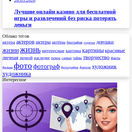
28.03.2026
Лучшие онлайн казино для бесплатной
игры и развлечений без риска потерять
деньги
Облако тегов
актеров
актеры
актера
девушки
актёры
биография
горячие
жизнь
жизни
картины
красивые
интересные
картина
творчество
личная
личной
наследие
самые
певца
факты
тайны
фото
фотограф
художник
фильма
фотографии
фэнтези
художника
Интересное