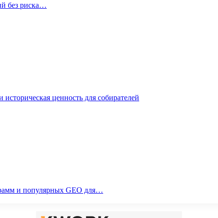
ий без риска…
 историческая ценность для собирателей
ограмм и популярных GEO для…