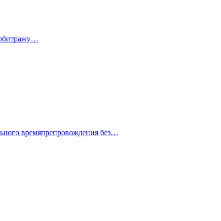
 арбитражу…
ельного времяпрепровождения без…