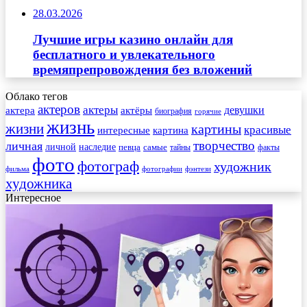
28.03.2026
Лучшие игры казино онлайн для
бесплатного и увлекательного
времяпрепровождения без вложений
Облако тегов
актеров
актеры
актера
девушки
актёры
биография
горячие
жизнь
жизни
картины
красивые
интересные
картина
творчество
личная
личной
наследие
самые
певца
факты
тайны
фото
фотограф
художник
фильма
фотографии
фэнтези
художника
Интересное