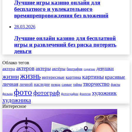
Лучшие игры казино онлайн для
бесплатного и увлекательного
времяпрепровождения без вложений
28.03.2026
Лучшие онлайн казино для бесплатной
игры и развлечений без риска потерять
деньги
Облако тегов
актеров
актеры
актера
девушки
актёры
биография
горячие
жизнь
жизни
картины
красивые
интересные
картина
творчество
личная
личной
наследие
самые
певца
факты
тайны
фото
фотограф
художник
фильма
фотографии
фэнтези
художника
Интересное