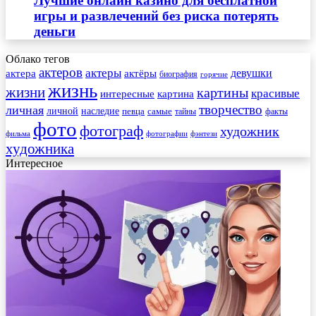
Лучшие онлайн казино для бесплатной
игры и развлечений без риска потерять
деньги
Облако тегов
актеров
актеры
актера
девушки
актёры
биография
горячие
жизнь
жизни
картины
красивые
интересные
картина
творчество
личная
личной
наследие
самые
певца
факты
тайны
фото
фотограф
художник
фильма
фотографии
фэнтези
художника
Интересное