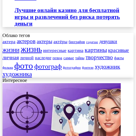
Лучшие онлайн казино для бесплатной
игры и развлечений без риска потерять
деньги
Облако тегов
актеров
актеры
актера
девушки
актёры
биография
горячие
жизнь
жизни
картины
красивые
интересные
картина
творчество
личная
личной
наследие
самые
певца
факты
тайны
фото
фотограф
художник
фильма
фотографии
фэнтези
художника
Интересное