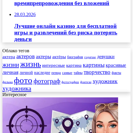
времяпрепровождения без вложений
28.03.2026
Лучшие онлайн казино для бесплатной
игры и развлечений без риска потерять
деньги
Облако тегов
актеров
актеры
актера
девушки
актёры
биография
горячие
жизнь
жизни
картины
красивые
интересные
картина
творчество
личная
личной
наследие
самые
певца
факты
тайны
фото
фотограф
художник
фильма
фотографии
фэнтези
художника
Интересное