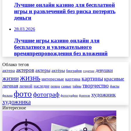
Лучшие онлайн казино для бесплатной
игры и развлечений без риска потерять
деньги
28.03.2026
Лучшие игры казино онлайн для
бесплатного и увлекательного
времяпрепровождения без вложений
Облако тегов
актеров
актеры
актера
девушки
актёры
биография
горячие
жизнь
жизни
картины
красивые
интересные
картина
творчество
личная
личной
наследие
самые
певца
факты
тайны
фото
фотограф
художник
фильма
фотографии
фэнтези
художника
Интересное