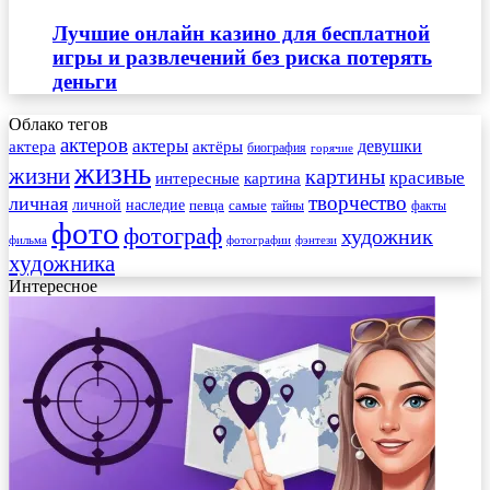
Лучшие онлайн казино для бесплатной
игры и развлечений без риска потерять
деньги
Облако тегов
актеров
актеры
актера
девушки
актёры
биография
горячие
жизнь
жизни
картины
красивые
интересные
картина
творчество
личная
личной
наследие
самые
певца
факты
тайны
фото
фотограф
художник
фильма
фотографии
фэнтези
художника
Интересное