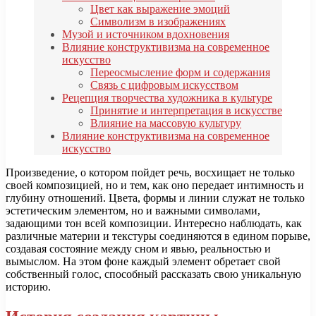
Цвет как выражение эмоций
Символизм в изображениях
Музой и источником вдохновения
Влияние конструктивизма на современное
искусство
Переосмысление форм и содержания
Связь с цифровым искусством
Рецепция творчества художника в культуре
Принятие и интерпретация в искусстве
Влияние на массовую культуру
Влияние конструктивизма на современное
искусство
Произведение, о котором пойдет речь, восхищает не только
своей композицией, но и тем, как оно передает интимность и
глубину отношений. Цвета, формы и линии служат не только
эстетическим элементом, но и важными символами,
задающими тон всей композиции. Интересно наблюдать, как
различные материи и текстуры соединяются в едином порыве,
создавая состояние между сном и явью, реальностью и
вымыслом. На этом фоне каждый элемент обретает свой
собственный голос, способный рассказать свою уникальную
историю.