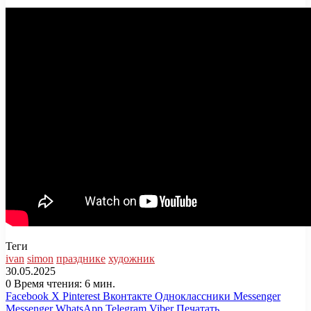
Теги
ivan
simon
празднике
художник
30.05.2025
0
Время чтения: 6 мин.
Facebook
X
Pinterest
Вконтакте
Одноклассники
Messenger
Messenger
WhatsApp
Telegram
Viber
Печатать