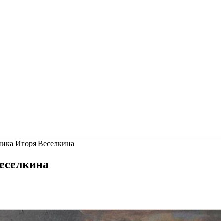
ника Игоря Веселкина
Веселкина