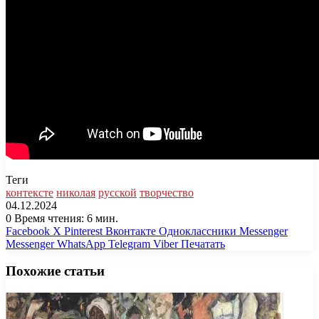
Теги
контексте
николая
русской
творчество
04.12.2024
0
Время чтения: 6 мин.
Facebook
X
Pinterest
Вконтакте
Одноклассники
Messenger
Messenger
WhatsApp
Telegram
Viber
Печатать
Похожие статьи