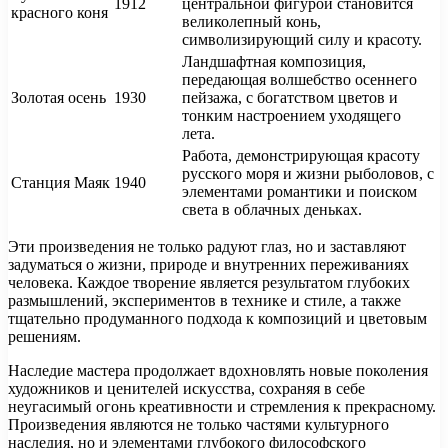
1912
центральной фигурой становится
красного коня
великолепный конь,
символизирующий силу и красоту.
Ландшафтная композиция,
передающая волшебство осеннего
Золотая осень
1930
пейзажа, с богатством цветов и
тонким настроением уходящего
лета.
Работа, демонстрирующая красоту
русского моря и жизни рыболовов, с
Станция Маяк
1940
элементами романтики и поиском
света в облачных деньках.
Эти произведения не только радуют глаз, но и заставляют
задуматься о жизни, природе и внутренних переживаниях
человека. Каждое творение является результатом глубоких
размышлений, экспериментов в технике и стиле, а также
тщательно продуманного подхода к композиций и цветовым
решениям.
Наследие мастера продолжает вдохновлять новые поколения
художников и ценителей искусства, сохраняя в себе
неугасимый огонь креативности и стремления к прекрасному.
Произведения являются не только частями культурного
наследия, но и элементами глубокого философского