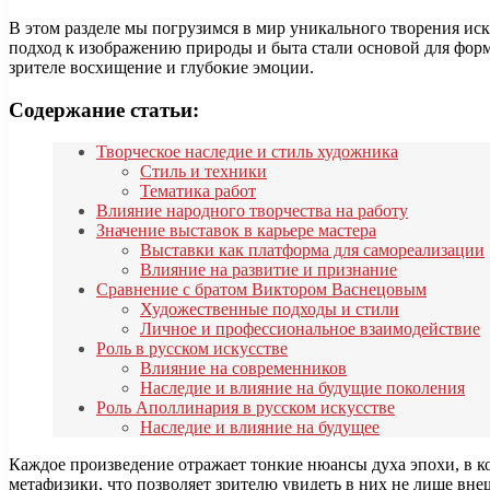
В этом разделе мы погрузимся в мир уникального творения ис
подход к изображению природы и быта стали основой для фор
зрителе восхищение и глубокие эмоции.
Содержание статьи:
Творческое наследие и стиль художника
Стиль и техники
Тематика работ
Влияние народного творчества на работу
Значение выставок в карьере мастера
Выставки как платформа для самореализации
Влияние на развитие и признание
Сравнение с братом Виктором Васнецовым
Художественные подходы и стили
Личное и профессиональное взаимодействие
Роль в русском искусстве
Влияние на современников
Наследие и влияние на будущие поколения
Роль Аполлинария в русском искусстве
Наследие и влияние на будущее
Каждое произведение отражает тонкие нюансы духа эпохи, в к
метафизики, что позволяет зрителю увидеть в них не лише вн