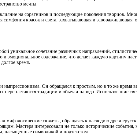
остранство мечты.
влияние на соратников и последующие поколения творцов. Многи
 симфония красок и света, захватывающая и завораживающая, ос
собой уникальное сочетание различных направлений, стилистиче
но и эмоциональное содержание, что делает каждую картину нас
 долгое время.
и импрессионизма. Он обращался к простым, но в то же время в
ых переплетаются традиции и обычаи народа. Использование све
вал мифологические сюжеты, обращаясь к наследию древнерусски
оящим. Мастера интересовали не только исторические события, 
ны, насыщенные символикой и подтекстом.