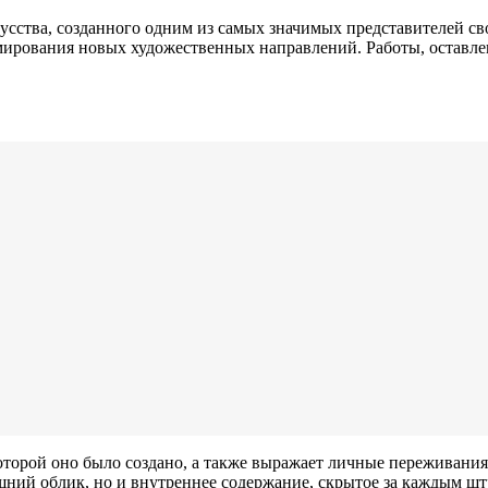
кусства, созданного одним из самых значимых представителей с
мирования новых художественных направлений. Работы, оставле
оторой оно было создано, а также выражает личные переживани
ешний облик, но и внутреннее содержание, скрытое за каждым ш