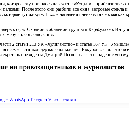
и, которое ему пришлось пережить: «Когда мы приблизились к 
алками. После этого они разбили все окна, ветровые стекла и н
м, которые тут живут». В ходе нападения неизвестные в масках
дверь в офис Сводной мобильной группы в Карабулаке в Ингуш
на камеру видеонаблюдения.
части 2 статьи 213 УК «Хулиганство» и статье 167 УК «Умышл
ия всех участников дерзкого нападения. Евкуров заявил, что вс
с-секретарь президента Дмитрий Песков назвал нападение «воз
ние на правозащитников и журналистов
nger
WhatsApp
Telegram
Viber
Печатать