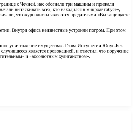
границе с Чечней, нас обогнали три машины и прижали
ачали вытаскивать всех, кто находился в микроавтобусе»,
 кричали, что журналисты являются предателями «Вы защищаете
етии. Внутри офиса неизвестные устроили погром. При этом
енное уничтожение имущества». Глава Ингушетии Юнус-Бек
ё случившееся является провокацией, и отметил, что поручение
мутительным» и «абсолютным хулиганством».