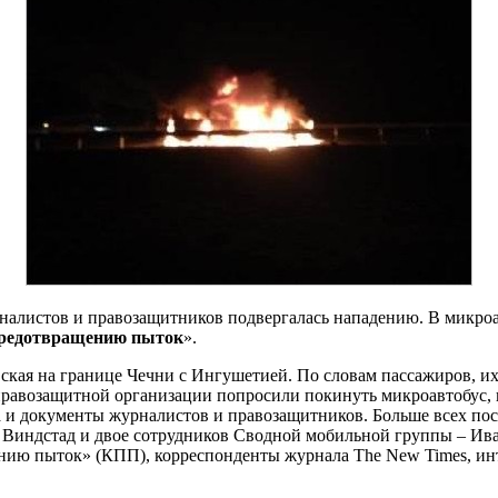
рналистов и правозащитников подвергалась нападению. В микро
предотвращению пыток
».
ая на границе Чечни с Ингушетией. По словам пассажиров, их 
правозащитной организации попросили покинуть микроавтобус, 
а и документы журналистов и правозащитников. Больше всех по
Виндстад и двое сотрудников Сводной мобильной группы – Ива
ению пыток» (КПП), корреспонденты журнала The New Times, ин