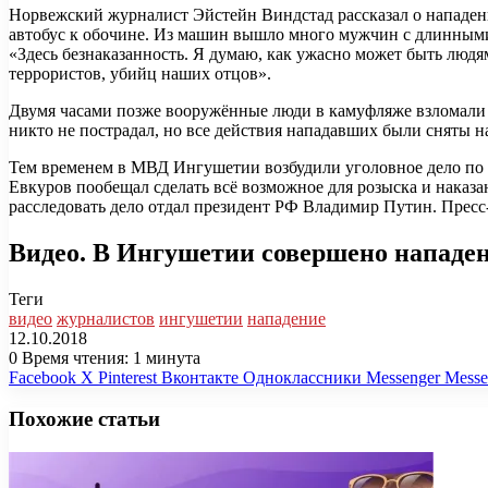
Норвежский журналист Эйстейн Виндстад рассказал о нападени
автобус к обочине. Из машин вышло много мужчин с длинными п
«Здесь безнаказанность. Я думаю, как ужасно может быть людя
террористов, убийц наших отцов».
Двумя часами позже вооружённые люди в камуфляже взломали 
никто не пострадал, но все действия нападавших были сняты 
Тем временем в МВД Ингушетии возбудили уголовное дело по 
Евкуров пообещал сделать всё возможное для розыска и наказан
расследовать дело отдал президент РФ Владимир Путин. Прес
Видео. В Ингушетии совершено нападе
Теги
видео
журналистов
ингушетии
нападение
12.10.2018
0
Время чтения: 1 минута
Facebook
X
Pinterest
Вконтакте
Одноклассники
Messenger
Messe
Похожие статьи