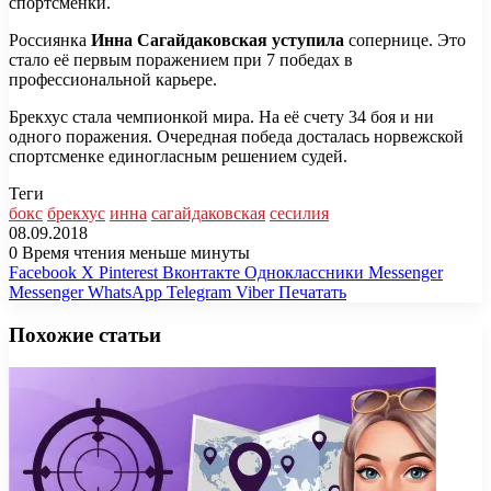
спортсменки.
Россиянка
Инна Сагайдаковская уступила
сопернице. Это
стало её первым поражением при 7 победах в
профессиональной карьере.
Брекхус стала чемпионкой мира. На её счету 34 боя и ни
одного поражения. Очередная победа досталась норвежской
спортсменке единогласным решением судей.
Теги
бокс
брекхус
инна
сагайдаковская
сесилия
08.09.2018
0
Время чтения меньше минуты
Facebook
X
Pinterest
Вконтакте
Одноклассники
Messenger
Messenger
WhatsApp
Telegram
Viber
Печатать
Похожие статьи