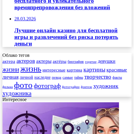
бесплатного и увлекательного
времяпрепровождения без вложений
28.03.2026
Лучшие онлайн казино для бесплатной
игры и развлечений без риска потерять
деньги
Облако тегов
актеров
актеры
актера
девушки
актёры
биография
горячие
жизнь
жизни
картины
красивые
интересные
картина
творчество
личная
личной
наследие
самые
певца
факты
тайны
фото
фотограф
художник
фильма
фотографии
фэнтези
художника
Интересное