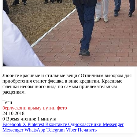
Любите красивые и стильные вещи? Отличным выбором для
приобретения станет флешка в виде кредитки. Красивые
флешки необычного вида по самым привлекательным
расценкам.
Теги
берлускони
крыму
путин
фото
24.10.2018
0
Время чтения: 1 минута
Facebook
X
Pinterest
Вконтакте
Одноклассники
Messenger
Messenger
WhatsApp
Telegram
Viber
Печатать