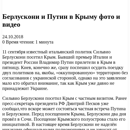
Берлускони и Путин в Крыму фото и
видео
24.10.2018
0
Время чтения: 1 минута
11 сентября известный итальянский политик Сильвио
Берлускони посетил Крым. Бывший премьер Италии и
президент России Владимир Путин прилетели в Крым в
пятницу. Киев, конечно же, сразу поспешил осудить поездку
двух политиков на, якобы, «оккупированную» территорию без
согласования с украинской стороной, однако на это заявление
мало кто обратил внимание, так как Крым уже давно не
принадлежит Украине.
Сильвио Берлускони посетил Крым с частным визитом. Ранее
пресс-секретарь президента РФ Дмитрий Песков уже
сообщал,что вскоре может состояться частная встреча Путина
и Берлускони. Перед посещением Крыма, Берлускони два дня
провёл в Сочи. Посещение Крымского полуострова стало его
инициативой. В настоящее время Берлускони не наделён
никакими официальными полномочиями и не зависит от