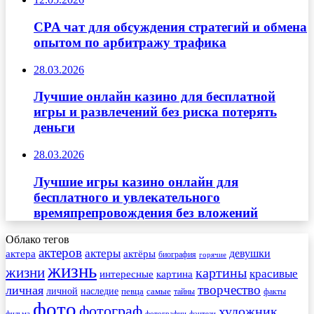
CPA чат для обсуждения стратегий и обмена
опытом по арбитражу трафика
28.03.2026
Лучшие онлайн казино для бесплатной
игры и развлечений без риска потерять
деньги
28.03.2026
Лучшие игры казино онлайн для
бесплатного и увлекательного
времяпрепровождения без вложений
Облако тегов
актеров
актеры
актера
девушки
актёры
биография
горячие
жизнь
жизни
картины
красивые
интересные
картина
творчество
личная
личной
наследие
самые
певца
факты
тайны
фото
фотограф
художник
фильма
фотографии
фэнтези