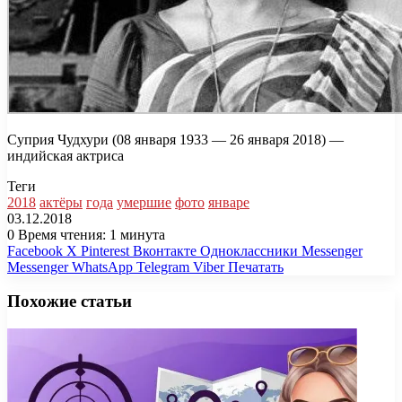
Суприя Чудхури (08 января 1933 — 26 января 2018) —
индийская актриса
Теги
2018
актёры
года
умершие
фото
январе
03.12.2018
0
Время чтения: 1 минута
Facebook
X
Pinterest
Вконтакте
Одноклассники
Messenger
Messenger
WhatsApp
Telegram
Viber
Печатать
Похожие статьи