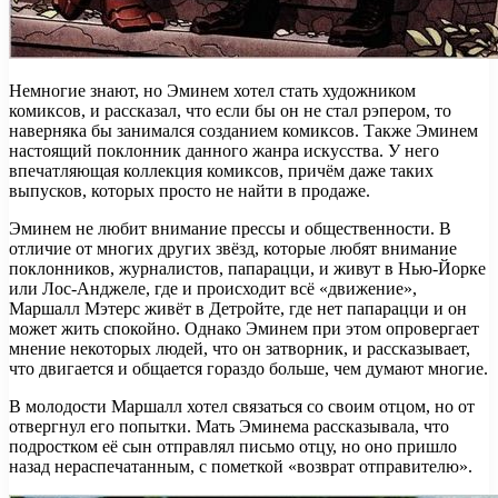
Немногие знают, но Эминем хотел стать художником
комиксов, и рассказал, что если бы он не стал рэпером, то
наверняка бы занимался созданием комиксов. Также Эминем
настоящий поклонник данного жанра искусства. У него
впечатляющая коллекция комиксов, причём даже таких
выпусков, которых просто не найти в продаже.
Эминем не любит внимание прессы и общественности. В
отличие от многих других звёзд, которые любят внимание
поклонников, журналистов, папарацци, и живут в Нью-Йорке
или Лос-Анджеле, где и происходит всё «движение»,
Маршалл Мэтерс живёт в Детройте, где нет папарацци и он
может жить спокойно. Однако Эминем при этом опровергает
мнение некоторых людей, что он затворник, и рассказывает,
что двигается и общается гораздо больше, чем думают многие.
В молодости Маршалл хотел связаться со своим отцом, но от
отвергнул его попытки. Мать Эминема рассказывала, что
подростком её сын отправлял письмо отцу, но оно пришло
назад нераспечатанным, с пометкой «возврат отправителю».