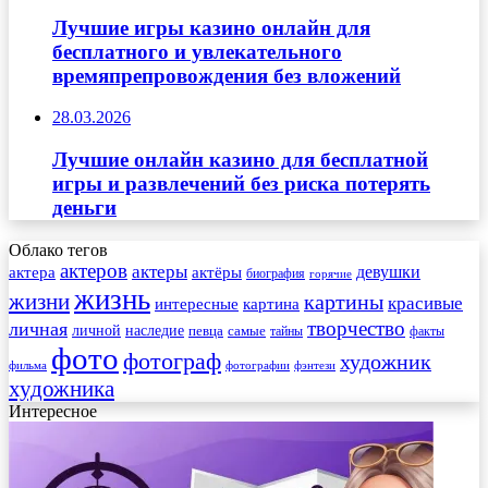
Лучшие игры казино онлайн для
бесплатного и увлекательного
времяпрепровождения без вложений
28.03.2026
Лучшие онлайн казино для бесплатной
игры и развлечений без риска потерять
деньги
Облако тегов
актеров
актеры
актера
девушки
актёры
биография
горячие
жизнь
жизни
картины
красивые
интересные
картина
творчество
личная
личной
наследие
самые
певца
факты
тайны
фото
фотограф
художник
фильма
фотографии
фэнтези
художника
Интересное