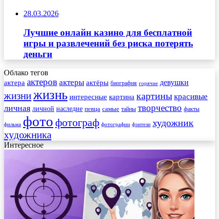
28.03.2026
Лучшие онлайн казино для бесплатной
игры и развлечений без риска потерять
деньги
Облако тегов
актеров
актеры
актера
девушки
актёры
биография
горячие
жизнь
жизни
картины
красивые
интересные
картина
творчество
личная
личной
наследие
самые
певца
факты
тайны
фото
фотограф
художник
фильма
фотографии
фэнтези
художника
Интересное