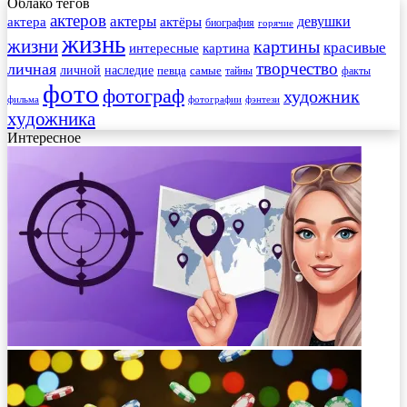
Облако тегов
актеров
актеры
актера
девушки
актёры
биография
горячие
жизнь
жизни
картины
красивые
интересные
картина
творчество
личная
личной
наследие
самые
певца
факты
тайны
фото
фотограф
художник
фильма
фотографии
фэнтези
художника
Интересное