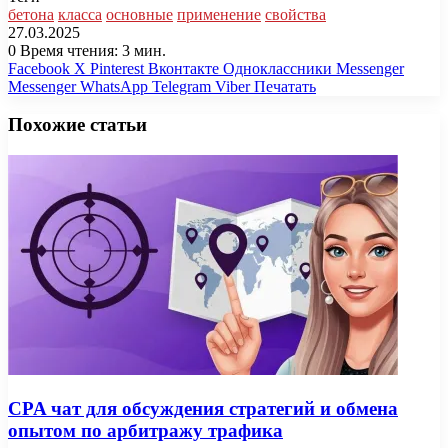
бетона
класса
основные
применение
свойства
27.03.2025
0
Время чтения: 3 мин.
Facebook
X
Pinterest
Вконтакте
Одноклассники
Messenger
Messenger
WhatsApp
Telegram
Viber
Печатать
Похожие статьи
CPA чат для обсуждения стратегий и обмена
опытом по арбитражу трафика