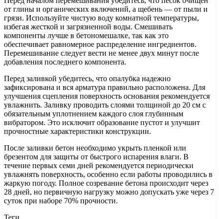
Перед началом перемешивания убедитесь, что песок очищен
от глины и органических включений, а щебень — от пыли и
грязи. Используйте чистую воду комнатной температуры,
избегая жесткой и загрязненной воды. Смешивать
компоненты лучше в бетономешалке, так как это
обеспечивает равномерное распределение ингредиентов.
Перемешивание следует вести не менее двух минут после
добавления последнего компонента.
Перед заливкой убедитесь, что опалубка надежно
зафиксирована и вся арматура правильно расположена. Для
улучшения сцепления поверхность основания рекомендуется
увлажнить. Заливку проводить слоями толщиной до 20 см с
обязательным уплотнением каждого слоя глубинным
вибратором. Это исключит образование пустот и улучшит
прочностные характеристики конструкции.
После заливки бетон необходимо укрыть пленкой или
брезентом для защиты от быстрого испарения влаги. В
течение первых семи дней рекомендуется периодически
увлажнять поверхность, особенно если работы проводились в
жаркую погоду. Полное созревание бетона происходит через
28 дней, но первичную нагрузку можно допускать уже через 7
суток при наборе 70% прочности.
Теги