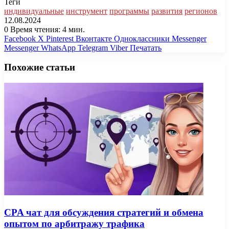
Теги
индивидуальные
инструмент
программы
развития
регионов
12.08.2024
0
Время чтения: 4 мин.
Facebook
X
Pinterest
Вконтакте
Одноклассники
Messenger
Messenger
WhatsApp
Telegram
Viber
Печатать
Похожие статьи
CPA чат для обсуждения стратегий и обмена
опытом по арбитражу трафика