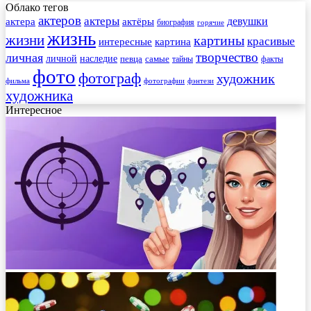
Облако тегов
актеров
актеры
актера
девушки
актёры
биография
горячие
жизнь
жизни
картины
красивые
интересные
картина
творчество
личная
личной
наследие
самые
певца
факты
тайны
фото
фотограф
художник
фильма
фотографии
фэнтези
художника
Интересное