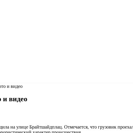
ото и видео
 и видео
дила на улице Брайтшайдплац. Отмечается, что грузовик проехал
ррористический характер происшествия.