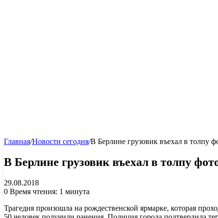
Главная
/
Новости сегодня
/
В Берлине грузовик въехал в толпу ф
В Берлине грузовик въехал в толпу фото
29.08.2018
0
Время чтения: 1 минута
Трагедия произошла на рождественской ярмарке, которая прохо
50 человек получили ранения. Полиция города подтвердила те