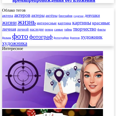
времяпрепровождения без вложений
Облако тегов
актеров
актеры
актера
девушки
актёры
биография
горячие
жизнь
жизни
картины
красивые
интересные
картина
творчество
личная
личной
наследие
самые
певца
факты
тайны
фото
фотограф
художник
фильма
фотографии
фэнтези
художника
Интересное