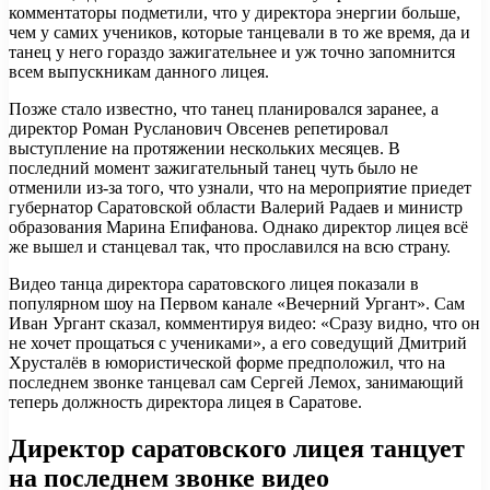
комментаторы подметили, что у директора энергии больше,
чем у самих учеников, которые танцевали в то же время, да и
танец у него гораздо зажигательнее и уж точно запомнится
всем выпускникам данного лицея.
Позже стало известно, что танец планировался заранее, а
директор Роман Русланович Овсенев репетировал
выступление на протяжении нескольких месяцев. В
последний момент зажигательный танец чуть было не
отменили из-за того, что узнали, что на мероприятие приедет
губернатор Саратовской области Валерий Радаев и министр
образования Марина Епифанова. Однако директор лицея всё
же вышел и станцевал так, что прославился на всю страну.
Видео танца директора саратовского лицея показали в
популярном шоу на Первом канале «Вечерний Ургант». Сам
Иван Ургант сказал, комментируя видео: «Сразу видно, что он
не хочет прощаться с учениками», а его соведущий Дмитрий
Хрусталёв в юмористической форме предположил, что на
последнем звонке танцевал сам Сергей Лемох, занимающий
теперь должность директора лицея в Саратове.
Директор саратовского лицея танцует
на последнем звонке видео