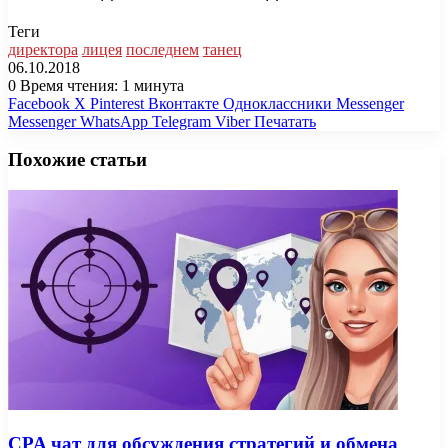
Теги
директора
лицея
последнем
танец
06.10.2018
0
Время чтения: 1 минута
Facebook
X
Pinterest
Вконтакте
Одноклассники
Messenger
Messenger
WhatsApp
Telegram
Viber
Печатать
Похожие статьи
CPA чат для обсуждения стратегий и обмена