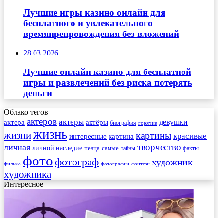
Лучшие игры казино онлайн для
бесплатного и увлекательного
времяпрепровождения без вложений
28.03.2026
Лучшие онлайн казино для бесплатной
игры и развлечений без риска потерять
деньги
Облако тегов
актеров
актеры
актера
девушки
актёры
биография
горячие
жизнь
жизни
картины
красивые
интересные
картина
творчество
личная
личной
наследие
самые
певца
факты
тайны
фото
фотограф
художник
фильма
фотографии
фэнтези
художника
Интересное