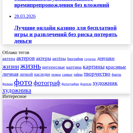
времяпрепровождения без вложений
28.03.2026
Лучшие онлайн казино для бесплатной
игры и развлечений без риска потерять
деньги
Облако тегов
актеров
актеры
актера
девушки
актёры
биография
горячие
жизнь
жизни
картины
красивые
интересные
картина
творчество
личная
личной
наследие
самые
певца
факты
тайны
фото
фотограф
художник
фильма
фотографии
фэнтези
художника
Интересное