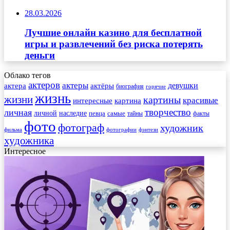
28.03.2026
Лучшие онлайн казино для бесплатной
игры и развлечений без риска потерять
деньги
Облако тегов
актеров
актеры
актера
девушки
актёры
биография
горячие
жизнь
жизни
картины
красивые
интересные
картина
творчество
личная
личной
наследие
самые
певца
факты
тайны
фото
фотограф
художник
фильма
фотографии
фэнтези
художника
Интересное