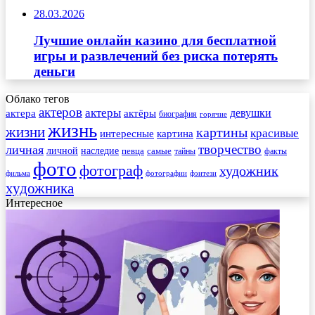
28.03.2026
Лучшие онлайн казино для бесплатной
игры и развлечений без риска потерять
деньги
Облако тегов
актеров
актеры
актера
девушки
актёры
биография
горячие
жизнь
жизни
картины
красивые
интересные
картина
творчество
личная
личной
наследие
самые
певца
факты
тайны
фото
фотограф
художник
фильма
фотографии
фэнтези
художника
Интересное