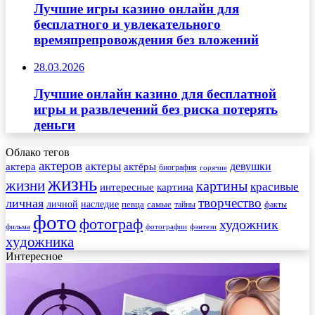
Лучшие игры казино онлайн для
бесплатного и увлекательного
времяпрепровождения без вложений
28.03.2026
Лучшие онлайн казино для бесплатной
игры и развлечений без риска потерять
деньги
Облако тегов
актеров
актеры
актера
девушки
актёры
биография
горячие
жизнь
жизни
картины
красивые
интересные
картина
творчество
личная
личной
наследие
самые
певца
факты
тайны
фото
фотограф
художник
фильма
фотографии
фэнтези
художника
Интересное