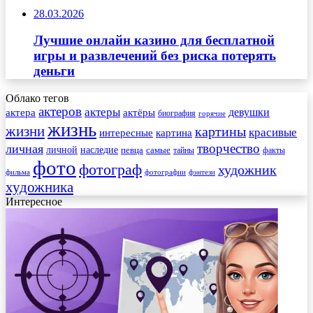
28.03.2026
Лучшие онлайн казино для бесплатной
игры и развлечений без риска потерять
деньги
Облако тегов
актеров
актеры
актера
девушки
актёры
биография
горячие
жизнь
жизни
картины
красивые
интересные
картина
творчество
личная
личной
наследие
самые
певца
факты
тайны
фото
фотограф
художник
фильма
фотографии
фэнтези
художника
Интересное