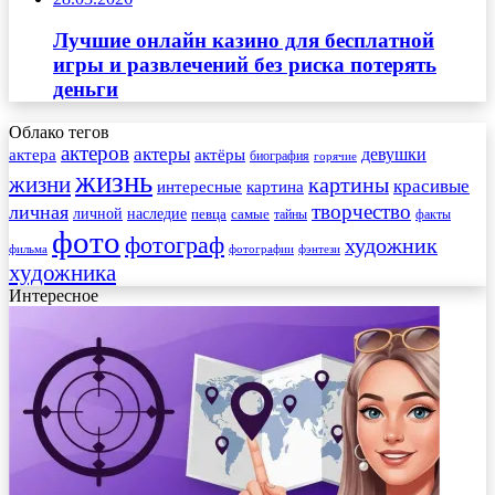
Лучшие онлайн казино для бесплатной
игры и развлечений без риска потерять
деньги
Облако тегов
актеров
актеры
актера
девушки
актёры
биография
горячие
жизнь
жизни
картины
красивые
интересные
картина
творчество
личная
личной
наследие
самые
певца
факты
тайны
фото
фотограф
художник
фильма
фотографии
фэнтези
художника
Интересное