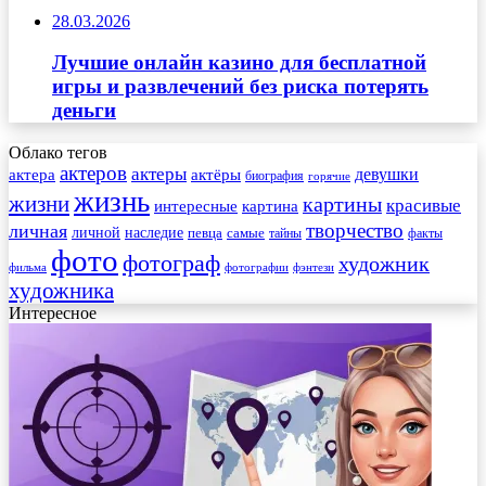
28.03.2026
Лучшие онлайн казино для бесплатной
игры и развлечений без риска потерять
деньги
Облако тегов
актеров
актеры
актера
девушки
актёры
биография
горячие
жизнь
жизни
картины
красивые
интересные
картина
творчество
личная
личной
наследие
самые
певца
факты
тайны
фото
фотограф
художник
фильма
фотографии
фэнтези
художника
Интересное