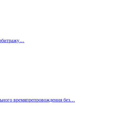
 арбитражу…
ельного времяпрепровождения без…