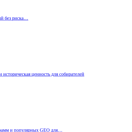
ий без риска…
 историческая ценность для собирателей
ограмм и популярных GEO для…