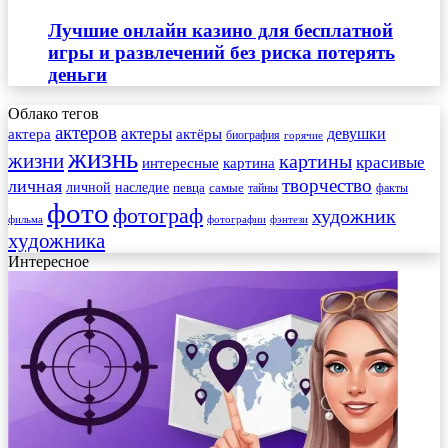
Лучшие онлайн казино для бесплатной
игры и развлечений без риска потерять
деньги
Облако тегов
актеров
актеры
актера
девушки
актёры
биография
горячие
жизнь
жизни
картины
красивые
интересные
картина
творчество
личная
личной
наследие
самые
певца
факты
тайны
фото
фотограф
художник
фильма
фотографии
фэнтези
художника
Интересное