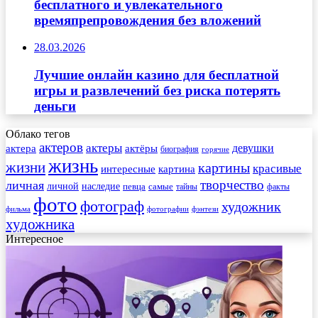
бесплатного и увлекательного
времяпрепровождения без вложений
28.03.2026
Лучшие онлайн казино для бесплатной
игры и развлечений без риска потерять
деньги
Облако тегов
актеров
актеры
актера
девушки
актёры
биография
горячие
жизнь
жизни
картины
красивые
интересные
картина
творчество
личная
личной
наследие
самые
певца
факты
тайны
фото
фотограф
художник
фильма
фотографии
фэнтези
художника
Интересное