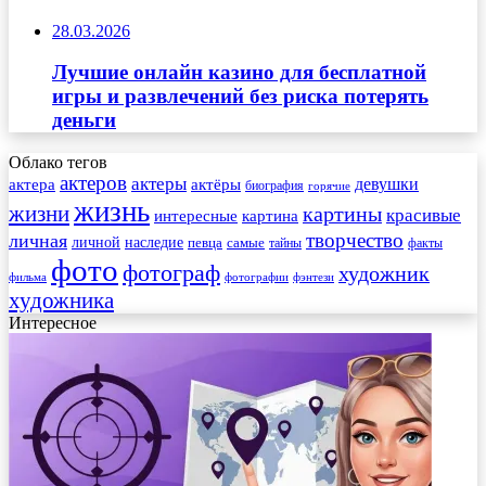
28.03.2026
Лучшие онлайн казино для бесплатной
игры и развлечений без риска потерять
деньги
Облако тегов
актеров
актеры
актера
девушки
актёры
биография
горячие
жизнь
жизни
картины
красивые
интересные
картина
творчество
личная
личной
наследие
самые
певца
факты
тайны
фото
фотограф
художник
фильма
фотографии
фэнтези
художника
Интересное