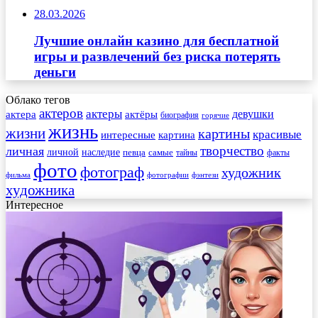
28.03.2026
Лучшие онлайн казино для бесплатной
игры и развлечений без риска потерять
деньги
Облако тегов
актеров
актеры
актера
девушки
актёры
биография
горячие
жизнь
жизни
картины
красивые
интересные
картина
творчество
личная
личной
наследие
самые
певца
факты
тайны
фото
фотограф
художник
фильма
фотографии
фэнтези
художника
Интересное