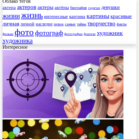
Облако тегов
актеров
актеры
актера
девушки
актёры
биография
горячие
жизнь
жизни
картины
красивые
интересные
картина
творчество
личная
личной
наследие
самые
певца
факты
тайны
фото
фотограф
художник
фильма
фотографии
фэнтези
художника
Интересное