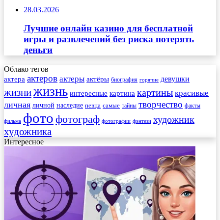
28.03.2026
Лучшие онлайн казино для бесплатной
игры и развлечений без риска потерять
деньги
Облако тегов
актеров
актеры
актера
девушки
актёры
биография
горячие
жизнь
жизни
картины
красивые
интересные
картина
творчество
личная
личной
наследие
самые
певца
факты
тайны
фото
фотограф
художник
фильма
фотографии
фэнтези
художника
Интересное