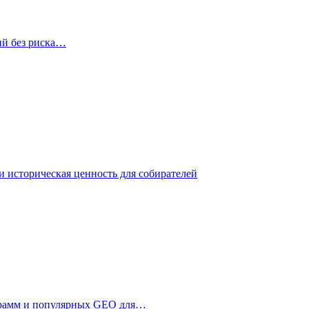
ий без риска…
 историческая ценность для собирателей
ограмм и популярных GEO для…