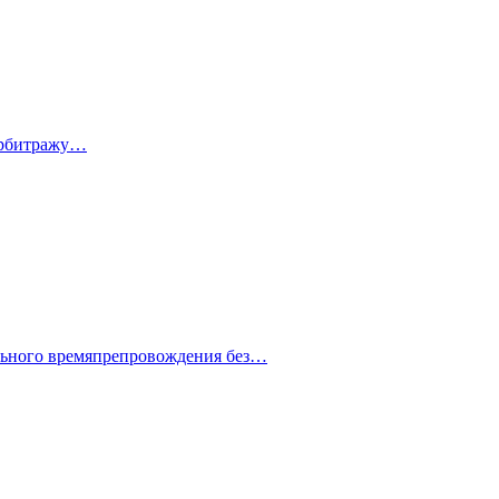
 арбитражу…
ельного времяпрепровождения без…