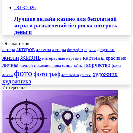
28.03.2026
Лучшие онлайн казино для бесплатной
игры и развлечений без риска потерять
деньги
Облако тегов
актеров
актеры
актера
девушки
актёры
биография
горячие
жизнь
жизни
картины
красивые
интересные
картина
творчество
личная
личной
наследие
самые
певца
факты
тайны
фото
фотограф
художник
фильма
фотографии
фэнтези
художника
Интересное