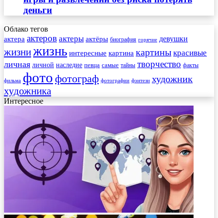
деньги
Облако тегов
актеров
актеры
актера
девушки
актёры
биография
горячие
жизнь
жизни
картины
красивые
интересные
картина
творчество
личная
личной
наследие
самые
певца
факты
тайны
фото
фотограф
художник
фильма
фотографии
фэнтези
художника
Интересное