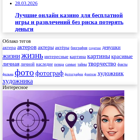
28.03.2026
Лучшие онлайн казино для бесплатной
игры и развлечений без риска потерять
деньги
Облако тегов
актеров
актеры
актера
девушки
актёры
биография
горячие
жизнь
жизни
картины
красивые
интересные
картина
творчество
личная
личной
наследие
самые
певца
факты
тайны
фото
фотограф
художник
фильма
фотографии
фэнтези
художника
Интересное