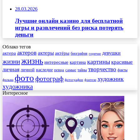
28.03.2026
Лучшие онлайн казино для бесплатной
игры и развлечений без риска потерять
деньги
Облако тегов
актеров
актеры
актера
девушки
актёры
биография
горячие
жизнь
жизни
картины
красивые
интересные
картина
творчество
личная
личной
наследие
самые
певца
факты
тайны
фото
фотограф
художник
фильма
фотографии
фэнтези
художника
Интересное