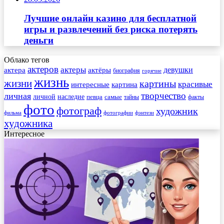
Лучшие онлайн казино для бесплатной
игры и развлечений без риска потерять
деньги
Облако тегов
актеров
актеры
актера
девушки
актёры
биография
горячие
жизнь
жизни
картины
красивые
интересные
картина
творчество
личная
личной
наследие
самые
певца
факты
тайны
фото
фотограф
художник
фильма
фотографии
фэнтези
художника
Интересное