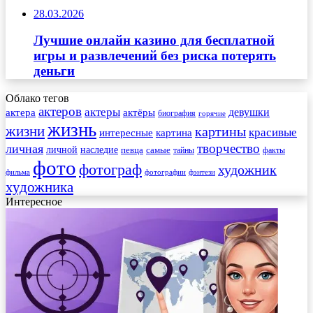
28.03.2026
Лучшие онлайн казино для бесплатной
игры и развлечений без риска потерять
деньги
Облако тегов
актеров
актеры
актера
девушки
актёры
биография
горячие
жизнь
жизни
картины
красивые
интересные
картина
творчество
личная
личной
наследие
самые
певца
факты
тайны
фото
фотограф
художник
фильма
фотографии
фэнтези
художника
Интересное